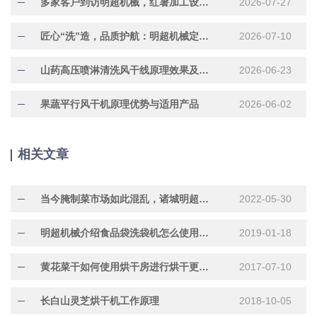
多家客户到访明超机械，红暑加工设备现场试机洽谈合作
2026-07-27
匠心“洗”造，品质护航：明超机械定制化304不锈钢水果清洗机正在加紧赶制中
2026-07-10
山药高压喷淋清洗风干线原理效果及适用产品
2026-06-23
果蔬平行风干机原理优势与适用产品
2026-06-02
相关文章
当今腌制菜市场如此混乱，诸城明超净菜来帮您把关
2022-05-30
明超机械介绍食品袋洗袋机怎么使用更合理优化
2019-01-18
黄花菜干如何使用烘干房进行烘干更省时间效率高
2017-07-10
长白山灵芝烘干机工作原理
2018-10-05