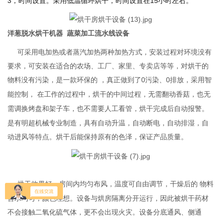
3，时间设置。采用低温循环烘干，时间设置在15小时左右。
洋葱脱水烘干机器 蔬菜加工流水线设备
可采用电加热或者蒸汽加热两种加热方式，安装过程对环境没有
要求，可安装在适合的农场、工厂、家里、专卖店等等，对烘干的
没有污染，是一款环保的 ，真正做到了0污染、0排放，采用智
物料
能控制， 在工作的过程中，烘干的中间过程，无需翻动
，也无
香菇
需调换烤盘和架子车，也不需要人工看管，烘干完成后自动报警
。
是有明超机械专业制造，具有自动升温，自动断电，自动排湿，自
动进风等特点。烘干后能保持原有的色泽，
。
保证产品质量
烘干效果好，房间内均匀布风，温度可自由调节，干燥后的
物料
含水均匀，颜色理想。设备与烘房隔离分开运行，因此被烘干药材
不会接触二氧化硫气体，更不会出现火灾。设备分底通风、侧通