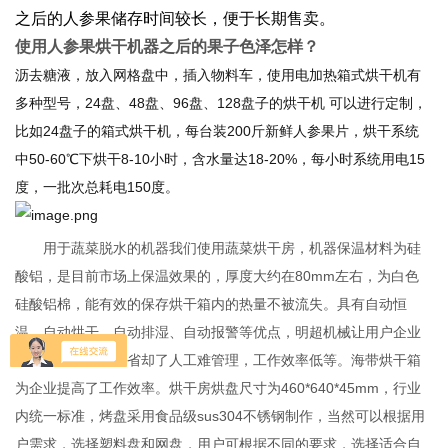
之后的人参果储存时间较长，便于长期售卖。
使用人参果烘干机器之后的果子色泽怎样？
沥去糖液，放入网格盘中，插入物料车，使用电加热箱式烘干机有
多种型号，24盘、48盘、96盘、128盘子的烘干机 可以进行定制，
比如24盘子的箱式烘干机，每台装200斤新鲜人参果片，烘干系统
中50-60℃下烘干8-10小时，含水量达18-20%，每小时系统用电15
度，一批次总耗电150度。
用于蔬菜脱水的机器我们使用蔬菜烘干房，机器保温材料为硅
酸铝，是目前市场上保温效果的，厚度大约在80mm左右，为白色
硅酸铝棉，能有效的保存烘干箱内的热量不被流失。具有自动恒
温、自动烘干、自动排湿、自动报警等优点，明超机械让用户企业
实现自动化管理，省却了人工难管理，工作效率低等。海带烘干箱
为企业提高了工作效率。烘干房烘盘尺寸为460*640*45mm，行业
内统一标准，烤盘采用食品级sus304不锈钢制作，当然可以根据用
户需求，选择塑料盘和网盘，用户可根据不同的要求，选择适合自