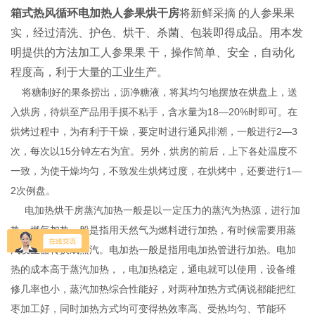
箱式热风循环电加热人参果烘干房
将新鲜采摘 的人参果果
实，经过清洗、护色、烘干、杀菌、包装即得成品。用本发
明提供的方法加工人参果果 干，操作简单、安全，自动化
程度高，利于大量的工业生产。
将糖制好的果条捞出，沥净糖液，将其均匀地摆放在烘盘上，送
入烘房，待烘至产品用手摸不粘手，含水量为18—20%时即可。在
烘烤过程中，为有利于干燥，要定时进行通风排潮，一般进行2—3
次，每次以15分钟左右为宜。另外，烘房的前后，上下各处温度不
一致，为使干燥均匀，不致发生烘烤过度，在烘烤中，还要进行1—
2次例盘。
电加热烘干房蒸汽加热一般是以一定压力的蒸汽为热源，进行加
热，燃气加热一般是指用天然气为燃料进行加热，有时候需要用蒸
汽发生器转换成蒸汽。电加热一般是指用电加热管进行加热。电加
热的成本高于蒸汽加热，，电加热稳定，通电就可以使用，设备维
修几率也小，蒸汽加热综合性能好，对两种加热方式俩说都能把红
枣加工好，同时加热方式均可变得热效率高、受热均匀、节能环