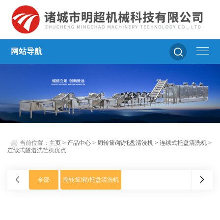
网站导航
当前位置：
主页
>
产品中心
>
周转筐/箱/托盘清洗机
>
连续式托盘清洗机
>
连续式隧道洗筐机优点
全部
周转筐/箱/托盘清洗机