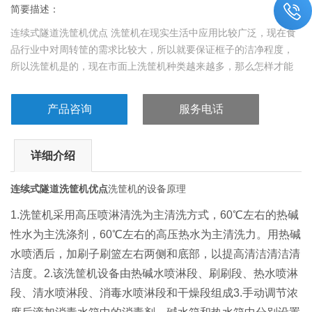
简要描述：
连续式隧道洗筐机优点 洗筐机在现实生活中应用比较广泛，现在食
品行业中对周转筐的需求比较大，所以就要保证框子的洁净程度，
所以洗筐机是的，现在市面上洗筐机种类越来越多，那么怎样才能
选择一款适合自己需求的洗筐机呢？
产品咨询
服务电话
详细介绍
连续式隧道洗筐机优点
洗筐机的设备原理
1.洗筐机采用高压喷淋清洗为主清洗方式，60℃左右的热碱
性水为主洗涤剂，60℃左右的高压热水为主清洗力。用热碱
水喷洒后，加刷子刷篮左右两侧和底部，以提高清洁清洁清
洁度。2.该洗筐机设备由热碱水喷淋段、刷刷段、热水喷淋
段、清水喷淋段、消毒水喷淋段和干燥段组成3.手动调节浓