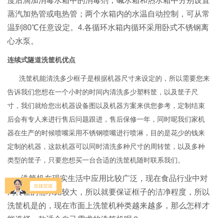
度后滴加消毒水箱中的消毒剂，碱水箱和热水箱中分别设置
蒸汽加热管或电热管；两个水箱内的水温自动控制，可从常
温到80℃任意设定。4.各循环水箱内循环采用卧式不锈钢离
心水泵。
连续式隧道洗筐机优点
洗筐机能清洗多少框子是根据机器尺寸来设定的，所以需要您来
告诉我们您想在一个小时的时间内清洗多少塑料筐，以及筐子尺
寸，我们就给您出机器设备图以及机器方案来供您参考，定制结束
后会有专人来进行售后问题跟进，售后保修一年，同时呢我们家机
器在生产的时候喷嘴采用不锈钢喷嘴进行喷淋，目的是花少的钱来
定制的机器，这款机器可以同时清洗多种尺寸的周转筐，以及多种
类型的筐子，只要您想买一台合适的洗筐机随时联系我们。
洗筐机在现实生活中应用比较广泛，现在食品行业中对
周转筐的需求比较大，所以就要保证框子的洁净程度，所以
洗筐机是的，现在市面上洗筐机种类越来越多，那么怎样才