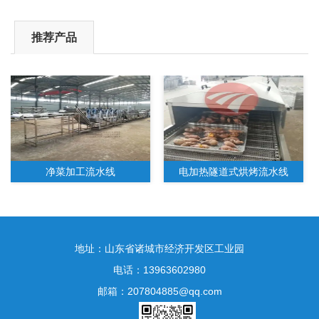
推荐产品
净菜加工流水线
电加热隧道式烘烤流水线
地址：山东省诸城市经济开发区工业园
电话：13963602980
邮箱：207804885@qq.com
水果净菜加工生产线