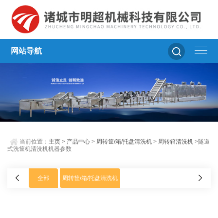
网站导航
当前位置：
主页
>
产品中心
>
周转筐/箱/托盘清洗机
>
周转箱清洗机
>隧道
式洗筐机清洗机机器参数
全部
周转筐/箱/托盘清洗机