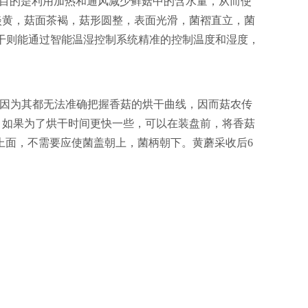
制的目的是利用加热和通风减少鲜菇中的含水量，从而使
淡黄，菇面茶褐，菇形圆整，表面光滑，菌褶直立，菌
烘干则能通过智能温湿控制系统精准的控制温度和湿度，
因为其都无法准确把握香菇的烘干曲线，因而菇农传
。
如果为了烘干时间更快一些，可以在装盘前，将香菇
上面，不需要应使菌盖朝上，菌柄朝下。黄蘑采收后6