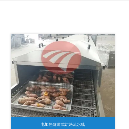
电加热隧道式烘烤流水线