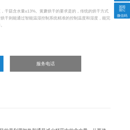
，干菇含水量≤13%。黄蘑烘干的要求是的，传统的烘干方式
微信码
蘑烘干则能通过智能温湿控制系统精准的控制温度和湿度，能完
香。
服务电话
：13963602980