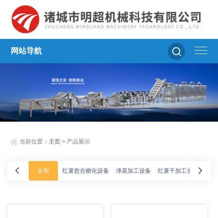
网站导航
当前位置：
主页
> 产品展示
全部
红薯愈合糖化设备
净菜加工设备
红薯干加工全套设备