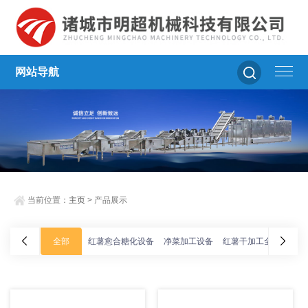
网站导航
当前位置：
主页
> 产品展示
全部
红薯愈合糖化设备
净菜加工设备
红薯干加工全套设备