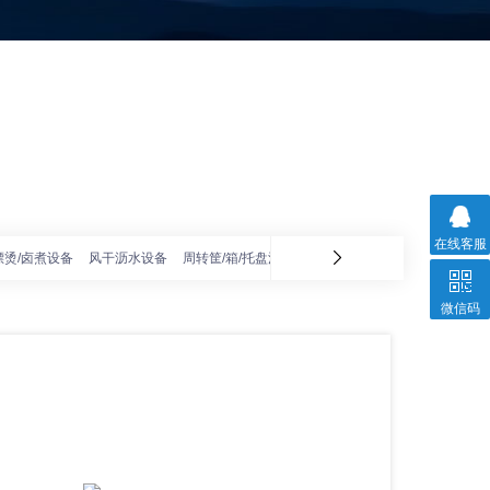
在线客服
漂烫/卤煮设备
风干沥水设备
周转筐/箱/托盘清洗机
冰红薯烘烤线
红薯清洗加
微信码