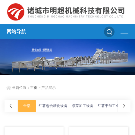
网站导航
当前位置：
主页
> 产品展示
全部
红薯愈合糖化设备
净菜加工设备
红薯干加工全套设备