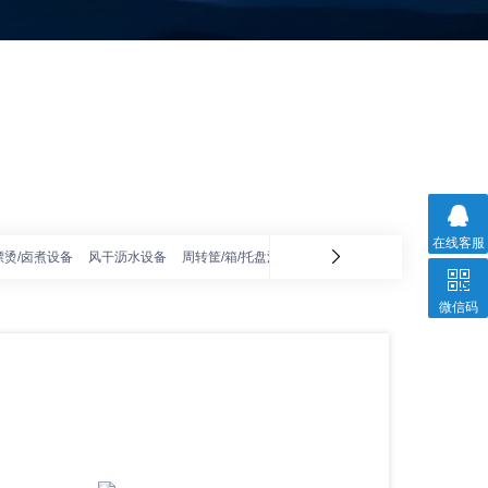
在线客服
漂烫/卤煮设备
风干沥水设备
周转筐/箱/托盘清洗机
冰红薯烘烤线
红薯清洗加
微信码