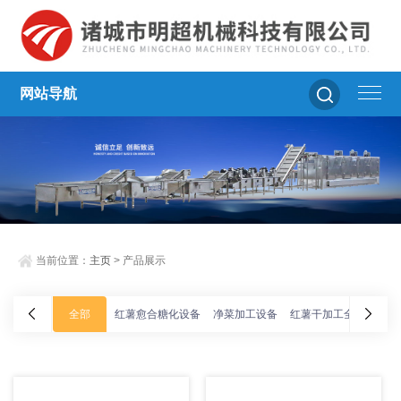
网站导航
当前位置：
主页
> 产品展示
全部
红薯愈合糖化设备
净菜加工设备
红薯干加工全套设备