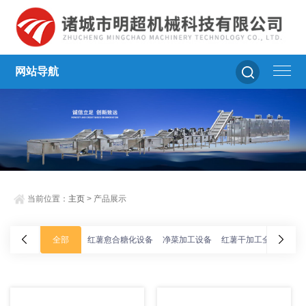
网站导航
当前位置：
主页
> 产品展示
全部
红薯愈合糖化设备
净菜加工设备
红薯干加工全套设备