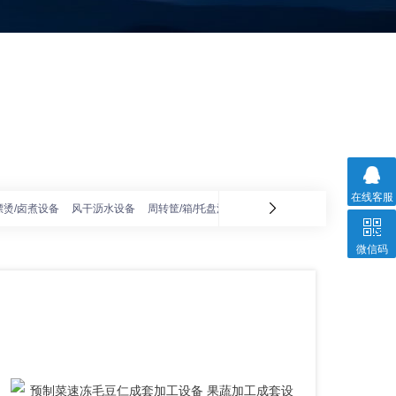
在线客服
漂烫/卤煮设备
风干沥水设备
周转筐/箱/托盘清洗机
冰红薯烘烤线
红薯清洗加
微信码