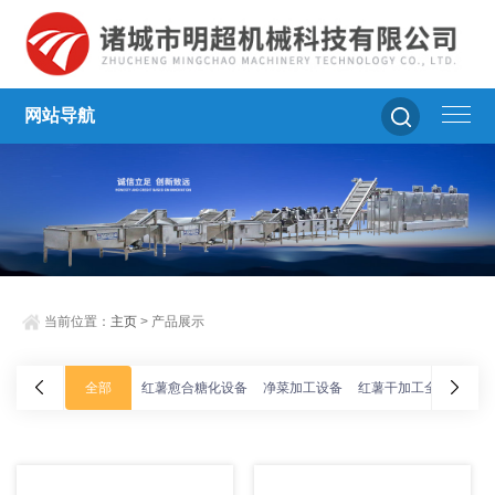
网站导航
当前位置：
主页
> 产品展示
全部
红薯愈合糖化设备
净菜加工设备
红薯干加工全套设备