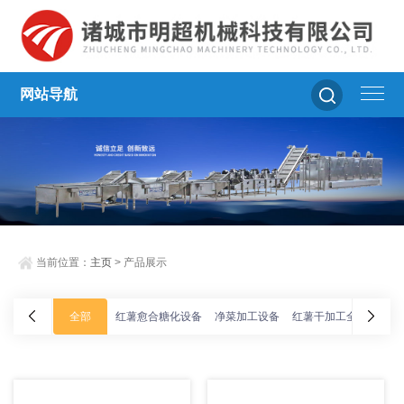
网站导航
当前位置：
主页
> 产品展示
全部
红薯愈合糖化设备
净菜加工设备
红薯干加工全套设备