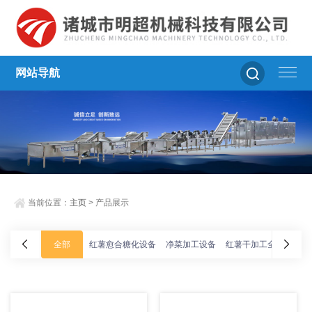
网站导航
当前位置：
主页
> 产品展示
全部
红薯愈合糖化设备
净菜加工设备
红薯干加工全套设备