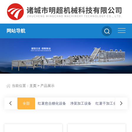
网站导航
当前位置：
主页
> 产品展示
全部
红薯愈合糖化设备
净菜加工设备
红薯干加工全套设备