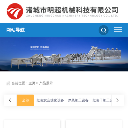
网站导航
当前位置：
主页
> 产品展示
全部
红薯愈合糖化设备
净菜加工设备
红薯干加工全套设备